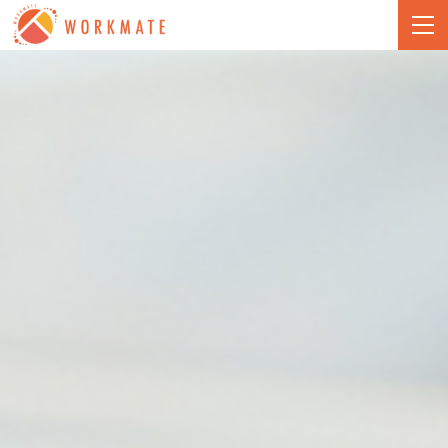
株式会社ワークメイト -
togg
navi