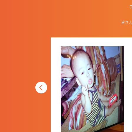
皆さ
ないと思いますが、陰な
、仕事への向き合い⽅や
に関わる⼤切で⾼尚な仕
タッフにもそんな働き⽅