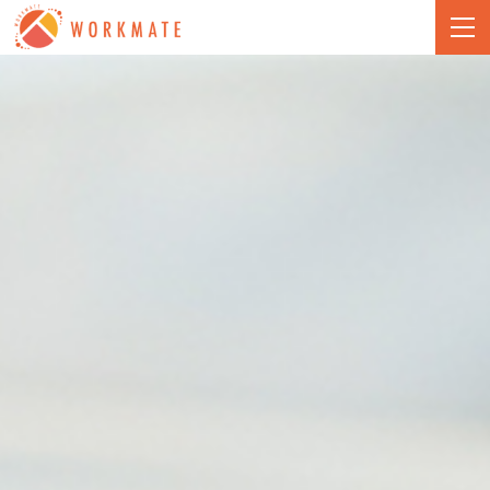
株式会社ワークメイト -
togg
navi